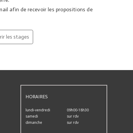
erre.
ail afin de recevoir les propositions de
ir les stages
HORAIRES
lundi-vendredi
09h00-18h30
samedi
sur rdv
dimanche
sur rdv