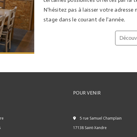
certaines possibilités offertes par la t
N'hésitez pas à laisser votre adresse m
stage dans le courant de l'année.
Découvr
POUR VENIR
ire
5 rue Samuel Champlain
s
17138 Saint-Xandre