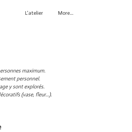
L'atelier
More...
 8 personnes maximum.
issement personnel.
lage y sont explorés.
oratifs (vase, fleur...).
e