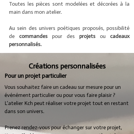
Toutes les pièces sont modelées et décorées à la
main dans mon atelier.
Au sein des univers poétiques proposés, possibilité
de
commandes
pour des
projets
ou
cadeaux
personnalisés.
Créations personnalisées
Pour un projet particulier
Vous souhaitez faire un cadeau sur mesure pour un
événément particulier ou pour vous faire plaisir ?
L'atelier Kch peut réaliser votre projet tout en restant
dans son univers.
Prenez rendez-vous pour échanger sur votre projet,